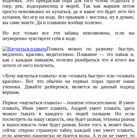
водоемах. Это прекрасная пора для того чтобы отдыхать у
озер, рек, водохранилищ и морей. Так как жарким летом
просто невозможно не купаться, да и какое это будет лето без
купания, без игр на воде, без прыжков с мостика, ну я думаю,
вы сами знаете. Да и плавание вообще полезно.
Но вот только все эти забавы невозможны, если вы
неуверенно чувствуете себя в воде.
Плавать можно по разному: быстро,
медленно, красиво, медитативно. Плавание — это навык и,
как с каждым навыком, полезно разобраться что в итоге вы
хотите от него получить.
«Хочу научиться плавать» или «плавать быстро» или «плавать
красиво». Вот что обычно на первых порах просят наши
ученики. Давайте разберемся, является ли данный подход
верным.
Первое «научиться плавать» – понятие относительное. Я умею
плавать, Иван умеет плавать, Андрей умеет плавать, здесь
можно тыкать в каждого из людей пальцем. Но если
посмотреть на нашу скорость, она будет разная, техника разная
и выносливость тоже будет разная. Более того, я, может быть,
сейчас открою страшную тайну, каждый уже умеет плавать,
если конечно панически не боится воды. А если не умеет, то