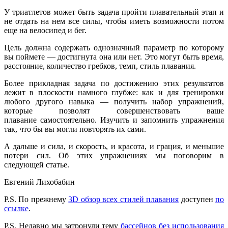
У триатлетов может быть задача пройти плавательный этап и
не отдать на нем все силы, чтобы иметь возможности потом
еще на велосипед и бег.
Цель должна содержать однозначный параметр по которому
вы поймете — достигнута она или нет. Это могут быть время,
расстояние, количество гребков, темп, стиль плавания.
Более прикладная задача по достижению этих результатов
лежит в плоскости намного глубже: как и для тренировки
любого другого навыка — получить набор упражнений,
которые позволят совершенствовать ваше
плавание самостоятельно. Изучить и запомнить упражнения
так, что бы вы могли повторять их сами.
А дальше и сила, и скорость, и красота, и грация, и меньшие
потери сил. Об этих упражнениях мы поговорим в
следующей статье.
Евгений Лихобабин
P.S. По прежнему
3D обзор всех стилей плавания
доступен
по
ссылке
.
P.S. Недавно мы затронули тему
бассейнов без использования