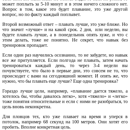
может поплыть за 5-10 минут и в этом ничего сложного нет.
Вопрос в том, какое это будет плавание, это уже другой
вопрос, но по факту каждый поплывет.
Второй возможный ответ – плавать лучше, это уже ближе. Но
что значит «лучше» и на какой срок. 2 дня, или неделю, вы
будете плавать лучше, а в понедельник опять хуже, и что с
этим делать, тоже не понятно. Не секрет, что навык без
тренировок пропадает.
Если один раз научились осознанно, то не забудете, но навык
все же притупляется. Если полгода не плавать, затем начать
тренироваться каждый день, то через 3-4 недели вы
почувствуете, что было в первые дни, это совсем не то, что
происходит с вами на сегодняшний момент. И опять же, что
нужно, что бы плавать еще лучше? Еще одна тренировка?
Гораздо лучше цели, например, «плавание дается тяжело, а
хотелось бы, чтобы давалось легко», хотя «тяжело» и «легко»
тоже понятия относительные и если с ними не разобраться, то
цель вновь неконкретна.
Для пловцов тех, кто уже плавает на время и уперся в
потолок, например 68 секунд на 100 метров. Они хотят его
пробить. Вполне конкретная цель.