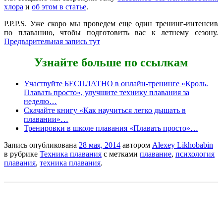
хлора
и
об этом в статье
.
P.P.P.S. Уже скоро мы проведем еще один тренинг-интенсив
по плаванию, чтобы подготовить вас к летнему сезону.
Предварительная запись тут
Узнайте больше по ссылкам
Участвуйте БЕСПЛАТНО в онлайн-тренинге «Кроль.
Плавать просто», улучшите технику плавания за
неделю…
Скачайте книгу «Как научиться легко дышать в
плавании»…
Тренировки в школе плавания «Плавать просто»…
Запись опубликована
28 мая, 2014
автором
Alexey Likhobabin
в рубрике
Техника плавания
с метками
плавание
,
психология
плавания
,
техника плавания
.