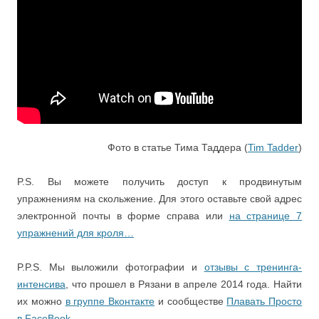
Фото в статье Тима Таддера (
Tim Tadder
)
P.S. Вы можете получить доступ к продвинутым
упражнениям на скольжение. Для этого оставьте свой адрес
электронной почты в форме справа или
на странице 7
упражнений для кроля…
P.P.S. Мы выложили фотографии и
отзывы с тренинга-
интенсива
, что прошел в Рязани в апреле 2014 года. Найти
их можно
в группе Вконтакте
и сообществе
Плавать Просто
в FaceBook
.