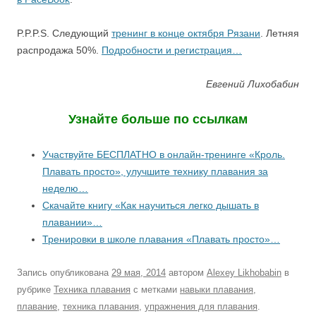
P.P.P.S. Следующий
тренинг в конце октября Рязани
. Летняя
распродажа 50%.
Подробности и регистрация…
Евгений Лихобабин
Узнайте больше по ссылкам
Участвуйте БЕСПЛАТНО в онлайн-тренинге «Кроль.
Плавать просто», улучшите технику плавания за
неделю…
Скачайте книгу «Как научиться легко дышать в
плавании»…
Тренировки в школе плавания «Плавать просто»…
Запись опубликована
29 мая, 2014
автором
Alexey Likhobabin
в
рубрике
Техника плавания
с метками
навыки плавания
,
плавание
,
техника плавания
,
упражнения для плавания
.