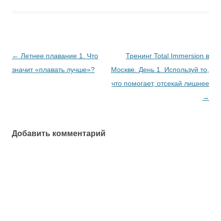
Навигация
←
Летнее плавание 1. Что
Тренинг Total Immersion в
по
значит «плавать лучше»?
Москве. День 1. Используй то,
записям
что помогает, отсекай лишнее
→
Добавить комментарий