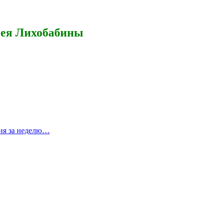
сея Лихобабины
ия за неделю…