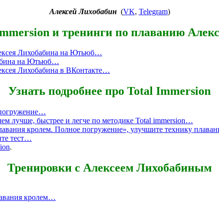
Алексей Лихобабин
(
VK
,
Telegram
)
Immersion и тренинги по плаванию Алек
Алексея Лихобабина на Ютьюб…
бабина на Ютьюб…
лексея Лихобабина в ВКонтакте…
Узнать подробнее про Total Immersion
 погружение…
ем лучше, быстрее и легче по методике Total immersion…
вания кролем. Полное погружение», улучшите технику плаван
ите тест…
ion
.
Тренировки с Алексеем Лихобабиным
лавания кролем…