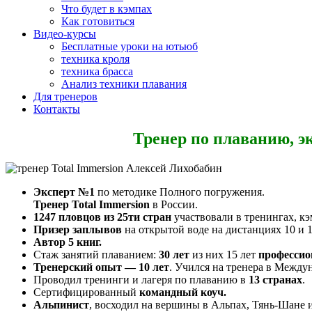
Что будет в кэмпах
Как готовиться
Видео-курсы
Бесплатные уроки на ютьюб
техника кроля
техника брасса
Анализ техники плавания
Для тренеров
Контакты
Тренер по плаванию, э
Эксперт №1
по методике Полного погружения.
Тренер Total Immersion
в России.
1247 пловцов из 25ти стран
участвовали в тренингах, кэ
Призер заплывов
на открытой воде на дистанциях 10 и 
Автор 5 книг.
Стаж занятий плаванием:
30 лет
из них 15 лет
профессио
Тренерский опыт — 10 лет
. Учился на тренера в Между
Проводил тренинги и лагеря по плаванию в
13 странах
.
Сертифицированный
командный коуч.
Альпинист
, восходил на вершины в Альпах, Тянь-Шане и 