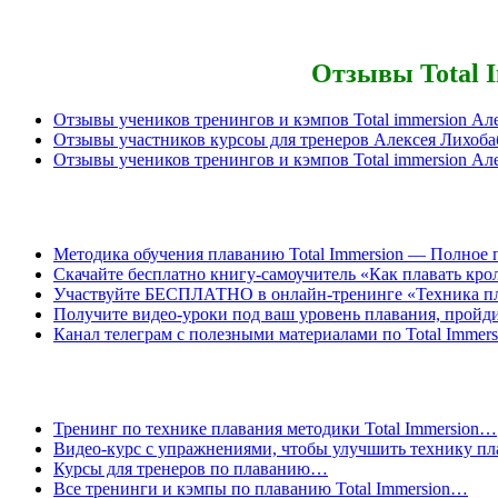
Отзывы Total 
Отзывы учеников тренингов и кэмпов Total immersion 
Отзывы участников курсоы для тренеров Алексея Лихо
Отзывы учеников тренингов и кэмпов Total immersion А
Методика обучения плаванию Total Immersion — Полное
Скачайте бесплатно книгу-самоучитель «Как плавать крол
Участвуйте БЕСПЛАТНО в онлайн-тренинге «Техника пла
Получите видео-уроки под ваш уровень плавания, пройд
Канал телеграм с полезными материалами по Total Immers
Тренинг по технике плавания методики Total Immersion…
Видео-курс с упражнениями, чтобы улучшить технику п
Курсы для тренеров по плаванию…
Все тренинги и кэмпы по плаванию Total Immersion…