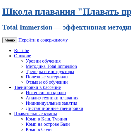
Школа плавания "Плавать пр
Total Immersion — эффективная методи
Перейти к содержимому
Меню
RuTube
О школе
Уровни обучения
Методика Total Immersion
Тренеры и инструкторы
Полезные материалы
Отзывы об обучении
Тренировки в бассейне
Интенсив по кролю
Анализ техники плавания
Индивидуальные занятия
Дистанционные тренировки
Плавательные кэмпы
Кэмп в Каш, Турция
Кэмп на острове Бали
Кэмп в Сочи