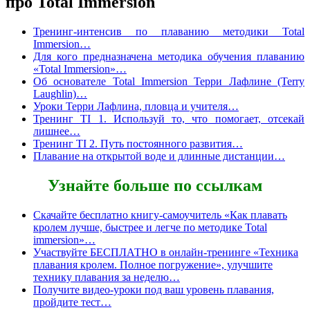
про Total Immersion
Тренинг-интенсив по плаванию методики Total
Immersion…
Для кого предназначена методика обучения плаванию
«Total Immersion»…
Об основателе Total Immersion Терри Лафлине (Terry
Laughlin)…
Уроки Терри Лафлина, пловца и учителя…
Тренинг TI 1. Используй то, что помогает, отсекай
лишнее…
Тренинг TI 2. Путь постоянного развития…
Плавание на открытой воде и длинные дистанции…
Узнайте больше по ссылкам
Скачайте бесплатно книгу-самоучитель «Как плавать
кролем лучше, быстрее и легче по методике Total
immersion»…
Участвуйте БЕСПЛАТНО в онлайн-тренинге «Техника
плавания кролем. Полное погружение», улучшите
технику плавания за неделю…
Получите видео-уроки под ваш уровень плавания,
пройдите тест…