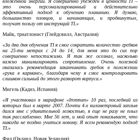
вложенной энергии. Я совершенно убежден в ценности TI –
это очень персонализированный и действительно
эффективный подход к обучению плаванию. Я думаю,
большинство пловцов, и начинающих, и продвинутых,
получат пользу от инструкций TI.»
Майк, триатлонист (Глейдсвилл, Австралия)
«За два дня обучения TI я смог сократить количество гребков
на 25-ти метрах с 24 до 14, для меня это до сих пор
совершенно непостижимо. Я так же осознал, насколько
важно минимизировать сопротивление. Очень полезной
оказалась рекомендация заканчивать гребок в положении
«рука в кармане», благодаря чему я смог контролировать
слишком сильный до этого разворот корпуса.»
Мигель (Кадиз, Испания)
«Я участвовал в марафоне «Ironman» 10 раз, последний из
которых был в марте 2007. Почти 4-х километровый заплыв
дался мне с удивительной легкостью, я еще не разу не плыл
так расслабленно. Мне 56 лет, и мой опыт показывает, что
никогда не поздно учиться новому. Я всем рекомендую подход
TI.»
Фил (Окланд, Новая Зеландия)