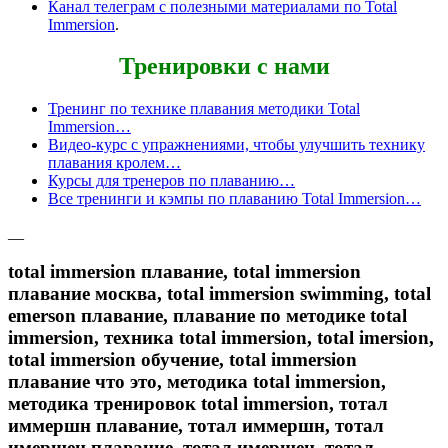
Канал телеграм с полезными материалами по Total
Immersion
.
Тренировки с нами
Тренинг по технике плавания методики Total
Immersion…
Видео-курс с упражнениями, чтобы улучшить технику
плавания кролем…
Курсы для тренеров по плаванию…
Все тренинги и кэмпы по плаванию Total Immersion…
__
total immersion плавание, total immersion
плавание москва, total immersion swimming, total
emerson плавание, плавание по методике total
immersion, техника total immersion, total imersion,
total immersion обучение, total immersion
плавание что это, методика total immersion,
методика тренировок total immersion, тотал
иммершн плавание, тотал иммершн, тотал
имершен плавание, тотал имершен, тотал