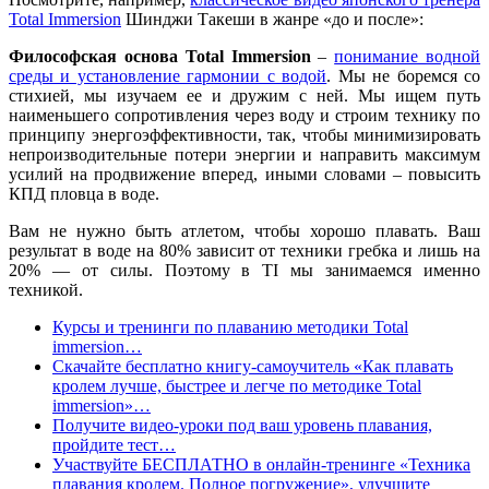
Total Immersion
Шинджи Такеши в жанре «до и после»:
Философская основа Total Immersion
–
понимание водной
среды и установление гармонии с водой
. Мы не боремся со
стихией, мы изучаем ее и дружим с ней. Мы ищем путь
наименьшего сопротивления через воду и строим технику по
принципу энергоэффективности, так, чтобы минимизировать
непроизводительные потери энергии и направить максимум
усилий на продвижение вперед, иными словами – повысить
КПД пловца в воде.
Вам не нужно быть атлетом, чтобы хорошо плавать. Ваш
результат в воде на 80% зависит от техники гребка и лишь на
20% — от силы. Поэтому в TI мы занимаемся именно
техникой.
Курсы и тренинги по плаванию методики Total
immersion…
Скачайте бесплатно книгу-самоучитель «Как плавать
кролем лучше, быстрее и легче по методике Total
immersion»…
Получите видео-уроки под ваш уровень плавания,
пройдите тест…
Участвуйте БЕСПЛАТНО в онлайн-тренинге «Техника
плавания кролем. Полное погружение», улучшите