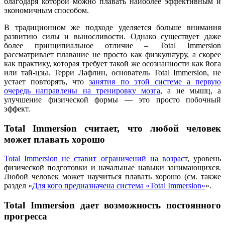
благодаря которой можно плавать наиболее эффективным и
экономичным способом.
В традиционном же подходе уделяется больше внимания
развитию силы и выносливости. Однако существует даже
более принципиальное отличие – Total Immersion
рассматривает плавание не просто как физкультуру, а скорее
как практику, которая требует такой же осознанности как йога
или тай-цзы. Терри Лафлин, основатель Total Immersion, не
устает повторять, что
занятия по этой системе а первую
очередь направлены на тренировку мозга
, а не мышц, а
улучшение физической формы — это просто побочный
эффект.
Total Immersion считает, что любой человек
может плавать хорошо
Total Immersion не ставит ограничений на возрас
т, уровень
физической подготовки и начальные навыки занимающихся.
Любой человек может научиться плавать хорошо (см. также
раздел «
Для кого предназначена система «Total Immersion»
».
Total Immersion дает возможность постоянного
прогресса