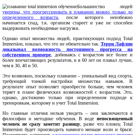
Большинство людей
уверены, что прогрессировать в плавании можно только до
определенного возраста
, после которого неизбежно
начинается спад, т.к. организм стареет и уже не способен
выдерживать необходимые нагрузки.
Однако опыт множества людей, практикующих подход Total
Immersion, показал, что это не обязательно так.
Терри Лафлин
доказывал возможность постоянного прогресса на
собственном примере
, добиваясь с возрастом все более и
более впечатляющих результатов, и в 60 лет он плавал лучше,
чем в 30, 40 и 50.
Это возможно, поскольку плавание – уникальный вид спорта,
требующий тонкой настройки множества навыков. В
результате опыт позволяет приобрести больше, чем человек
теряет в плане физических возможностей с возрастом. Это,
однако, достижимо только при определенном подходе к
тренировкам, которому и учит Total Immersion.
Но главные отличия нельзя увидеть – они заключаются в
философии и методике обучения. В воде
непосвященный
человек не сразу заметит разницу
, разве что пловец Total
Immersion будет производить намного меньше волн и брызг.
Посмотрите, например,
классическое видео японского тренера