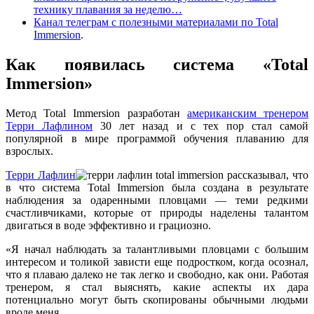
технику плавания за неделю…
Канал телеграм с полезными материалами по Total
Immersion
.
Как появилась система «Total
Immersion»
Метод Total Immersion разработан
американским тренером
Терри Лафлином
30 лет назад и с тех пор стал самой
популярной в мире программой обучения плаванию для
взрослых.
Терри Лафлин
рассказывал, что
в что система Total Immersion была создана в результате
наблюдения за одаренными пловцами — теми редкими
счастливчиками, которые от природы наделены талантом
двигаться в воде эффективно и грациозно.
«Я начал наблюдать за талантливыми пловцами с большим
интересом и толикой зависти еще подростком, когда осознал,
что я плаваю далеко не так легко и свободно, как они. Работая
тренером, я стал выяснять, какие аспекты их дара
потенциально могут быть скопированы обычными людьми
вроде меня.