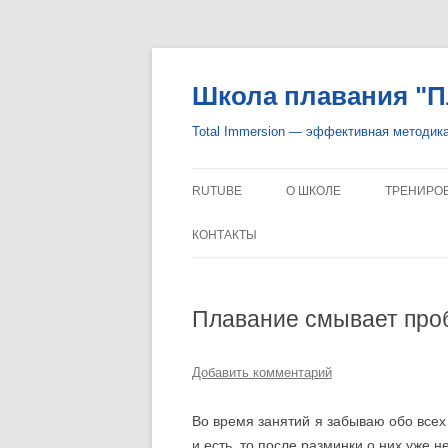
Школа плавания "П
Total Immersion — эффективная методик
RUTUBE
О ШКОЛЕ
ТРЕНИРОВ
УРОВНИ ОБУЧЕНИЯ
ИНТЕНСИ
КОНТАКТЫ
МЕТОДИКА TOTAL IMMERSI
АНАЛИЗ 
Плавание смывает пр
ТРЕНЕРЫ И ИНСТРУКТОРЫ
ИНДИВИД
ПОЛЕЗНЫЕ МАТЕРИАЛЫ
ДИСТАНЦ
Добавить комментарий
ОТЗЫВЫ ОБ ОБУЧЕНИИ
Во время занятий я забываю обо всех 
и есть, то после разминки о них уже н