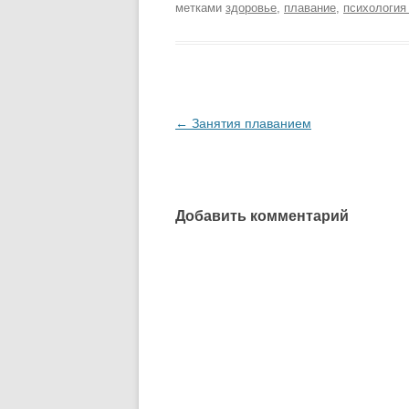
метками
здоровье
,
плавание
,
психология
Навигация
←
Занятия плаванием
по
записям
Добавить комментарий