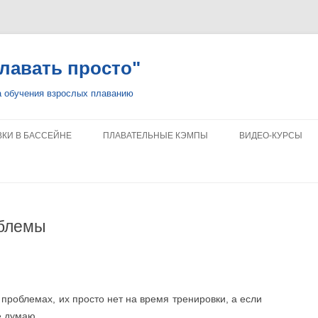
лавать просто"
а обучения взрослых плаванию
Перейти
к
КИ В БАССЕЙНЕ
ПЛАВАТЕЛЬНЫЕ КЭМПЫ
ВИДЕО-КУРСЫ
содержимому
В ПО КРОЛЮ
КЭМП В КАШ, ТУРЦИЯ
БЕСПЛАТНЫЕ УРО
ON
ТЕХНИКИ ПЛАВАНИЯ
КЭМП НА ОСТРОВЕ БАЛИ
ТЕХНИКА КРОЛЯ
облемы
УАЛЬНЫЕ ЗАНЯТИЯ
КЭМП В СОЧИ
ТЕХНИКА БРАССА
ИОННЫЕ ТРЕНИРОВКИ
ЧТО БУДЕТ В КЭМПАХ
АНАЛИЗ ТЕХНИКИ
КАК ГОТОВИТЬСЯ
проблемах, их просто нет на время тренировки, а если
е думаю.