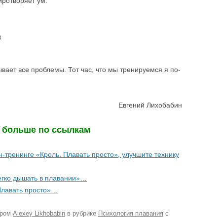
иротворяет ум.
4
ает все проблемы. Тот час, что мы тренируемся я по-
Евгений Лихобабин
е больше по ссылкам
тренинге «Кроль. Плавать просто», улучшите технику
легко дышать в плавании»…
Плавать просто»…
ором
Alexey Likhobabin
в рубрике
Психология плавания
с