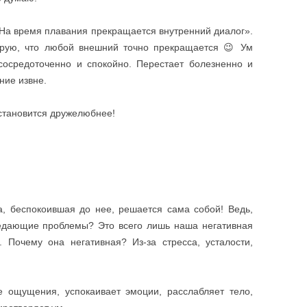
«На время плавания прекращается внутренний диалог».
тирую, что любой внешний точно прекращается 😉 Ум
 сосредоточенно и спокойно. Перестает болезненно и
ние извне.
становится дружелюбнее!
а, беспокоившая до нее, решается сама собой! Ведь,
доедающие проблемы? Это всего лишь наша негативная
. Почему она негативная? Из-за стресса, усталости,
е ощущения, успокаивает эмоции, расслабляет тело,