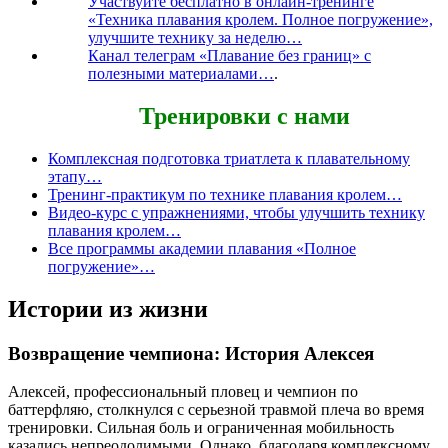
Участвуйте бесплатно в онлайн-тренинге
«Техника плавания кролем. Полное погружение»,
улучшите технику за неделю…
Канал телеграм «Плавание без границ» с
полезными материалами…
.
Тренировки с нами
Комплексная подготовка триатлета к плавательному
этапу…
Тренинг-практикум по технике плавания кролем…
Видео-курс с упражнениями, чтобы улучшить технику
плавания кролем…
Все программы академии плавания «Полное
погружение»…
Истории из жизни
Возвращение чемпиона: История Алексея
Алексей, профессиональный пловец и чемпион по
баттерфляю, столкнулся с серьезной травмой плеча во время
тренировки. Сильная боль и ограниченная мобильность
казались непреодолимыми. Однако, благодаря комплексному