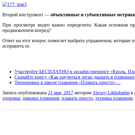
Второй инструмент —
объективные и субъективные метрик
При просмотре видео важно определить: Какая основная про
продвижением вперед?
Ответ на этот вопрос помогает выбрать упражнения, которые 
исправить ее.
Участвуйте БЕСПЛАТНО в онлайн-тренинге «Кроль. Плав
Скачайте книгу «Как научиться легко дышать в плавани
Тренировки в школе плавания «Плавать просто»…
Запись опубликована
21 мая, 2017
автором
Alexey Likhobabin
в 
здоровье
,
навыки плавания
,
плавать просто
,
техника плавания
,