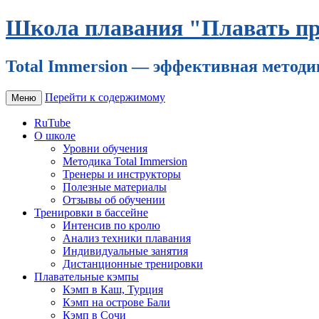
Школа плавания "Плавать пр
Total Immersion — эффективная методи
Перейти к содержимому
Меню
RuTube
О школе
Уровни обучения
Методика Total Immersion
Тренеры и инструкторы
Полезные материалы
Отзывы об обучении
Тренировки в бассейне
Интенсив по кролю
Анализ техники плавания
Индивидуальные занятия
Дистанционные тренировки
Плавательные кэмпы
Кэмп в Каш, Турция
Кэмп на острове Бали
Кэмп в Сочи