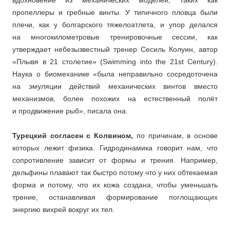
вдохновение из механических моделей, таких как
пропеллеры и гребные винты. У типичного пловца были
плечи, как у болгарского тяжелоатлета, и упор делался
на многокилометровые тренировочные сессии, как
утверждает небезызвестный тренер Сесиль Колуин, автор
«Плывя в 21 столетие» (Swimming into the 21st Century).
Наука о биомеханике «была неправильно сосредоточена
на эмуляции действий механических винтов вместо
механизмов, более похожих на естественный полёт
и продвижение рыб», писала она.
Турецкий согласен с Колвином,
по причинам, в основе
которых лежит физика. Гидродинамика говорит нам, что
сопротивление зависит от формы и трения. Например,
дельфины плавают так быстро потому что у них обтекаемая
форма и потому, что их кожа создана, чтобы уменьшать
трение, останавливая формирование поглощающих
энергию вихрей вокруг их тел.