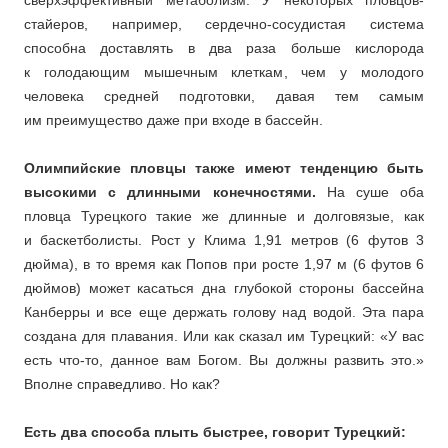
сверхэффективный метаболизм. У некоторых пловцов-
стайеров, например, сердечно-сосудистая система
способна доставлять в два раза больше кислорода
к голодающим мышечным клеткам, чем у молодого
человека средней подготовки, давая тем самым
им преимущество даже при входе в бассейн.
Олимпийские пловцы также имеют тенденцию быть
высокими с длинными конечностями.
На суше оба
пловца Турецкого такие же длинные и долговязые, как
и баскетболисты. Рост у Клима 1,91 метров (6 футов 3
дюйма), в то время как Попов при росте 1,97 м (6 футов 6
дюймов) может касаться дна глубокой стороны бассейна
Канберры и все еще держать голову над водой. Эта пара
создана для плавания. Или как сказал им Турецкий: «У вас
есть что-то, данное вам Богом. Вы должны развить это.»
Вполне справедливо. Но как?
Есть два способа плыть быстрее, говорит Турецкий: