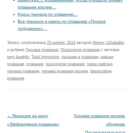
Видео-курс с упражнениями, чтобы улучшить технику
плавания кролем…
Курсы тренера по плаванию…
Все тренинги и кэмпы по плаванию «Полное
погружение»…
Запись опубликована
23 ноября, 2014
автором
Alexey Likhobabin
в рубрике
Техника плавания
,
Психология плавания
с метками
terry laughlin
,
Total Immersion
,
дыхание в плавании
,
навыки
плавания
,
плавание
,
психология плавания
,
терри лафлин
,
техника плавания
,
техника плавания кролем
,
философия
плавания
.
Навигация
←
Рецензия на книгу
Техника плавания кролем,
по
«Эффективное плавание»
обучение.
записям
Последовательность