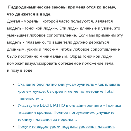
Гидродинамические законы применяются ко всему,
что движется в воде.
Другая «модель», которой часто пользуются, является
модель «гоночной лодки». Эти лодки длинные и узкие, это
уменьшает лобовое сопротивление. Если мы применим эту
модель к плаванию, то ваше тело должно держаться
длинным, узким и плоским, чтобы лобовое сопротивление
было постоянно минимальным. Образ гоночной лодки
поможет визуализировать обтекаемое положение тела
и позу в воде.
Скачайте бесплатно книгу-самоучитель «Как плавать
кролем лучше, быстрее и легче по методике Total
immersion»…
Участвуйте БЕСПЛАТНО в онлайн-тренинге «Техника
плавания кролем. Полное погружение», улучшите
технику плавания за неделю…
Получите видео-уроки под ваш уровень плавания,