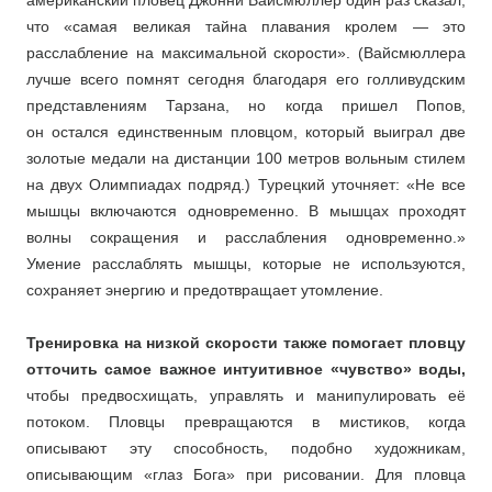
американский пловец Джонни Вайсмюллер один раз сказал,
что «самая великая тайна плавания кролем — это
расслабление на максимальной скорости». (Вайсмюллера
лучше всего помнят сегодня благодаря его голливудским
представлениям Тарзана, но когда пришел Попов,
он остался единственным пловцом, который выиграл две
золотые медали на дистанции 100 метров вольным стилем
на двух Олимпиадах подряд.) Турецкий уточняет: «Не все
мышцы включаются одновременно. В мышцах проходят
волны сокращения и расслабления одновременно.»
Умение расслаблять мышцы, которые не используются,
сохраняет энергию и предотвращает утомление.
Тренировка на низкой скорости также помогает пловцу
отточить самое важное интуитивное «чувство» воды,
чтобы предвосхищать, управлять и манипулировать её
потоком. Пловцы превращаются в мистиков, когда
описывают эту способность, подобно художникам,
описывающим «глаз Бога» при рисовании. Для пловца