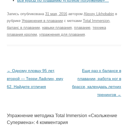
Все курсы по плаванию «Полное погружение»…
Запись опубликована
31 мая, 2016
автором
Alexey Likhobabin
в
рубрике
Упражнения в плавании
с метками
Total Immersion
,
баланс в плавании
,
навыки плавания
,
плавание
,
техника
плавания кролем
,
упражнения для плавания
.
Навигация
←
Одному пловцу 95 лет,
Еще раз о балансе в
по
второй — Терри Лафлин, ему
плавании, работа ног в
записям
62. Найдите отличия
брассе, календарь летних
тренингов
→
Упражнение методика Total Immersion «Скольжение
Супермена»
: 4 комментария