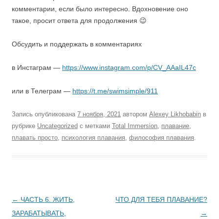
комментарии, если было интересно. Вдохновение оно
такое, просит ответа для продолжения 😉
Обсудить и поддержать в комментариях
в Инстаграм —
https://www.instagram.com/p/CV_AAaIL47c
или в Телеграм —
https://t.me/swimsimple/911
Запись опубликована
7 ноября, 2021
автором
Alexey Likhobabin
в
рубрике
Uncategorized
с метками
Total Immersion
,
плавание
,
плавать просто
,
психология плавания
,
философия плавания
.
Навигация
←
ЧАСТЬ 6. ЖИТЬ,
ЧТО ДЛЯ ТЕБЯ ПЛАВАНИЕ?
по
ЗАРАБАТЫВАТЬ,
→