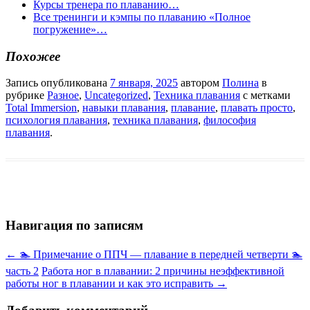
Курсы тренера по плаванию…
Все тренинги и кэмпы по плаванию «Полное
погружение»…
Похожее
Запись опубликована
7 января, 2025
автором
Полина
в
рубрике
Разное
,
Uncategorized
,
Техника плавания
с метками
Total Immersion
,
навыки плавания
,
плавание
,
плавать просто
,
психология плавания
,
техника плавания
,
философия
плавания
.
Навигация по записям
←
🏊 Примечание о ППЧ — плавание в передней четверти 🏊
часть 2
Работа ног в плавании: 2 причины неэффективной
работы ног в плавании и как это исправить
→