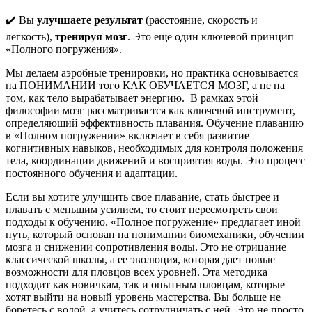
✔️ Вы
улучшаете результат
(расстояние, скорость и
легкость),
тренируя мозг
. Это еще один ключевой принцип
«Полного погружения».
Мы делаем аэробные тренировки, но практика основывается
на ПОНИМАНИИ того КАК ОБУЧАЕТСЯ МОЗГ, а не на
том, как тело вырабатывает энергию. В рамках этой
философии мозг рассматривается как ключевой инструмент,
определяющий эффективность плавания. Обучение плаванию
в «Полном погружении» включает в себя развитие
когнитивных навыков, необходимых для контроля положения
тела, координации движений и восприятия воды. Это процесс
постоянного обучения и адаптации.
Если вы хотите улучшить свое плавание, стать быстрее и
плавать с меньшим усилием, то стоит пересмотреть свои
подходы к обучению. «Полное погружение» предлагает иной
путь, который основан на понимании биомеханики, обучении
мозга и снижении сопротивления воды. Это не отрицание
классической школы, а ее эволюция, которая дает новые
возможности для пловцов всех уровней. Эта методика
подходит как новичкам, так и опытным пловцам, которые
хотят выйти на новый уровень мастерства. Вы больше не
боретесь с водой, а учитесь сотрудничать с ней. Это не просто