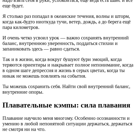
надо взять себя в руки, успокоиться, ещё ведь есть шанс и все
еще будет.
Я столько раз попадал в океанские течения, волны и шторм,
когда как-будто ниоткуда тучи, ветер, дождь, а до берега ещё
пара километров.
И очень четко усвоил урок — важно сохранять внутренний
баланс, внутреннюю уверенность, поддаться стихии и
запаниковать здесь — равно сдаться.
Так и в жизни, когда вокруг бушуют бури эмоций, когда
теряются ориентиры и накрывает полное непонимание, когда
в одном шаге депрессия и жизнь в серых цветах, когда ты
никак не можешь повлиять на события.
Ты можешь сохранить себя. Найти свой внутренний баланс,
внутренние опоры.
Плавательные кэмпы:
сила плавания
Плавание научило меня многому. Особенно осознанности и
умению в любой непонятной ситуации держаться, держаться
не смотря ни на что.