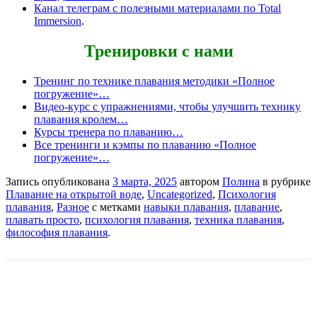
Канал телеграм с полезными материалами по Total
Immersion
.
Тренировки с нами
Тренинг по технике плавания методики «Полное
погружение»…
Видео-курс с упражнениями, чтобы улучшить технику
плавания кролем…
Курсы тренера по плаванию…
Все тренинги и кэмпы по плаванию «Полное
погружение»…
Запись опубликована
3 марта, 2025
автором
Полина
в рубрике
Плавание на открытой воде
,
Uncategorized
,
Психология
плавания
,
Разное
с метками
навыки плавания
,
плавание
,
плавать просто
,
психология плавания
,
техника плавания
,
философия плавания
.