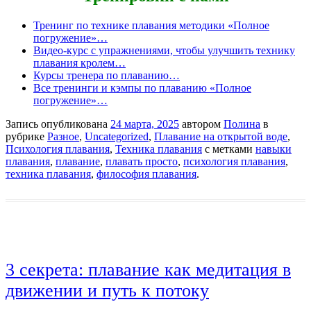
Тренинг по технике плавания методики «Полное
погружение»…
Видео-курс с упражнениями, чтобы улучшить технику
плавания кролем…
Курсы тренера по плаванию…
Все тренинги и кэмпы по плаванию «Полное
погружение»…
Запись опубликована
24 марта, 2025
автором
Полина
в
рубрике
Разное
,
Uncategorized
,
Плавание на открытой воде
,
Психология плавания
,
Техника плавания
с метками
навыки
плавания
,
плавание
,
плавать просто
,
психология плавания
,
техника плавания
,
философия плавания
.
3 секрета: плавание как медитация в
движении и путь к потоку