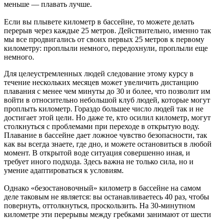
меньше — плавать лучше.
Если вы плывете километр в бассейне, то можете делать
перерыв через каждые 25 метров. Действительно, именно так
мы все продвигались от своих первых 25 метров к первому
километру: проплыли немного, передохнули, проплыли еще
немного.
Для целеустремленных людей следование этому курсу в
течение нескольких месяцев может увеличить дистанцию
плавания с менее чем минуты до 30 и более, что позволит им
войти в относительно небольшой клуб людей, которые могут
проплыть километр. Гораздо большее число людей так и не
достигает этой цели. Но даже те, кто осилил километр, могут
столкнуться с проблемами при переходе в открытую воду.
Плавание в бассейне дает ложное чувство безопасности, так
как вы всегда знаете, где дно, и можете остановиться в любой
момент. В открытой воде ситуация совершенно иная, и
требует иного подхода. Здесь важна не только сила, но и
умение адаптироваться к условиям.
Однако «безостановочный» километр в бассейне на самом
деле таковым не является: вы останавливаетесь 40 раз, чтобы
повернуть, оттолкнуться, проскользить. На 30-минутном
километре эти перерывы между гребками занимают от шести