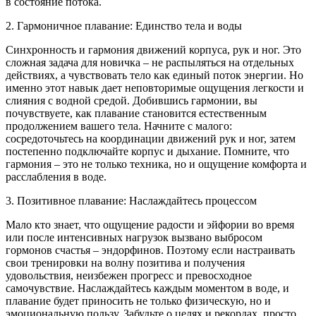
в состояние потока.
2. Гармоничное плавание: Единство тела и воды
Синхронность и гармония движений корпуса, рук и ног. Это
сложная задача для новичка – не распыляться на отдельных
действиях, а чувствовать тело как единый поток энергии. Но
именно этот навык дает неповторимые ощущения легкости и
слияния с водной средой. Добившись гармонии, вы
почувствуете, как плавание становится естественным
продолжением вашего тела. Начните с малого:
сосредоточьтесь на координации движений рук и ног, затем
постепенно подключайте корпус и дыхание. Помните, что
гармония – это не только техника, но и ощущение комфорта и
расслабления в воде.
3. Позитивное плавание: Наслаждайтесь процессом
Мало кто знает, что ощущение радости и эйфории во время
или после интенсивных нагрузок вызвано выбросом
гормонов счастья – эндорфинов. Поэтому если настраивать
свои тренировки на волну позитива и получения
удовольствия, неизбежен прогресс и превосходное
самочувствие. Наслаждайтесь каждым моментом в воде, и
плавание будет приносить не только физическую, но и
эмоциональную пользу. Забудьте о целях и рекордах, просто