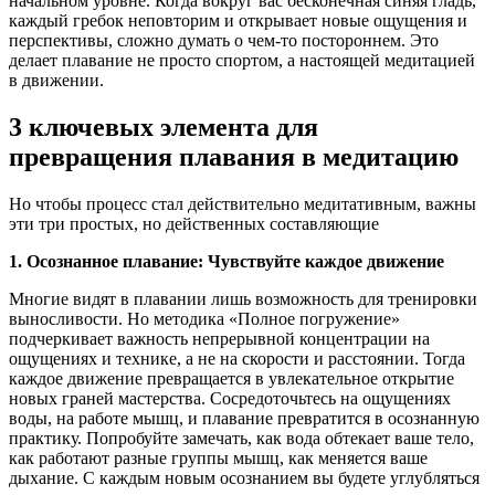
начальном уровне. Когда вокруг вас бесконечная синяя гладь,
каждый гребок неповторим и открывает новые ощущения и
перспективы, сложно думать о чем-то постороннем. Это
делает плавание не просто спортом, а настоящей медитацией
в движении.
3 ключевых элемента для
превращения
плавания
в медитацию
Но чтобы процесс стал действительно медитативным, важны
эти три простых, но действенных составляющие
1. Осознанное
плавание
: Чувствуйте каждое движение
Многие видят в плавании лишь возможность для тренировки
выносливости. Но методика «Полное погружение»
подчеркивает важность непрерывной концентрации на
ощущениях и технике, а не на скорости и расстоянии. Тогда
каждое движение превращается в увлекательное открытие
новых граней мастерства. Сосредоточьтесь на ощущениях
воды, на работе мышц, и плавание превратится в осознанную
практику. Попробуйте замечать, как вода обтекает ваше тело,
как работают разные группы мышц, как меняется ваше
дыхание. С каждым новым осознанием вы будете углубляться