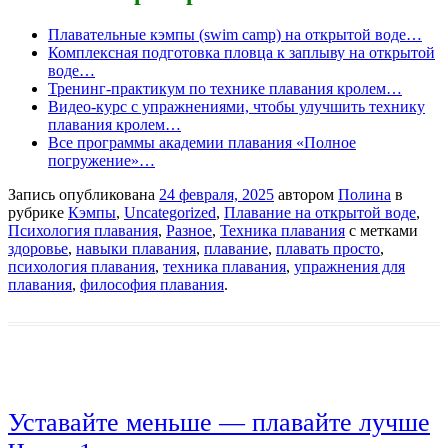
Плавательные кэмпы (swim camp) на открытой воде…
Комплексная подготовка пловца к заплыву на открытой
воде…
Тренинг-практикум по технике плавания кролем…
Видео-курс с упражнениями, чтобы улучшить технику
плавания кролем…
Все программы академии плавания «Полное
погружение»…
Запись опубликована
24 февраля, 2025
автором
Полина
в
рубрике
Кэмпы
,
Uncategorized
,
Плавание на открытой воде
,
Психология плавания
,
Разное
,
Техника плавания
с метками
здоровье
,
навыки плавания
,
плавание
,
плавать просто
,
психология плавания
,
техника плавания
,
упражнения для
плавания
,
философия плавания
.
Уставайте меньше — плавайте лучше