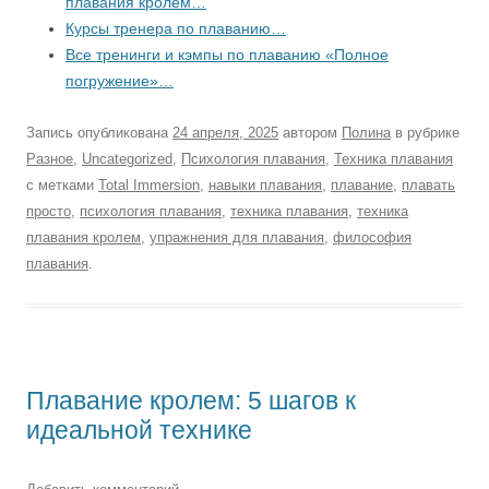
плавания кролем…
Курсы тренера по плаванию…
Все тренинги и кэмпы по плаванию «Полное
погружение»…
Запись опубликована
24 апреля, 2025
автором
Полина
в рубрике
Разное
,
Uncategorized
,
Психология плавания
,
Техника плавания
с метками
Total Immersion
,
навыки плавания
,
плавание
,
плавать
просто
,
психология плавания
,
техника плавания
,
техника
плавания кролем
,
упражнения для плавания
,
философия
плавания
.
Плавание кролем: 5 шагов к
идеальной технике