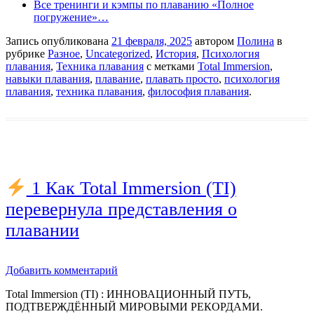
Все тренинги и кэмпы по плаванию «Полное
погружение»…
Запись опубликована
21 февраля, 2025
автором
Полина
в
рубрике
Разное
,
Uncategorized
,
История
,
Психология
плавания
,
Техника плавания
с метками
Total Immersion
,
навыки плавания
,
плавание
,
плавать просто
,
психология
плавания
,
техника плавания
,
философия плавания
.
1 Как Total Immersion (TI)
перевернула представления о
плавании
Добавить комментарий
Total Immersion (TI) : ИННОВАЦИОННЫЙ ПУТЬ,
ПОДТВЕРЖДЁННЫЙ МИРОВЫМИ РЕКОРДАМИ.