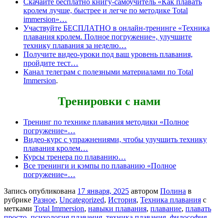
Скачайте бесплатно книгу-самоучитель «Как плавать
кролем лучше, быстрее и легче по методике Total
immersion»…
Участвуйте БЕСПЛАТНО в онлайн-тренинге «Техника
плавания кролем. Полное погружение», улучшите
технику плавания за неделю…
Получите видео-уроки под ваш уровень плавания,
пройдите тест…
Канал телеграм с полезными материалами по Total
Immersion
.
Тренировки с нами
Тренинг по технике плавания методики «Полное
погружение»…
Видео-курс с упражнениями, чтобы улучшить технику
плавания кролем…
Курсы тренера по плаванию…
Все тренинги и кэмпы по плаванию «Полное
погружение»…
Запись опубликована
17 января, 2025
автором
Полина
в
рубрике
Разное
,
Uncategorized
,
История
,
Техника плавания
с
метками
Total Immersion
,
навыки плавания
,
плавание
,
плавать
просто
,
психология плавания
,
техника плавания
,
философия