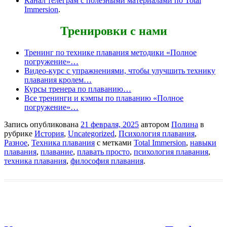
Канал телеграм с полезными материалами по Total
Immersion
.
Тренировки с нами
Тренинг по технике плавания методики «Полное
погружение»…
Видео-курс с упражнениями, чтобы улучшить технику
плавания кролем…
Курсы тренера по плаванию…
Все тренинги и кэмпы по плаванию «Полное
погружение»…
Запись опубликована
21 февраля, 2025
автором
Полина
в
рубрике
История
,
Uncategorized
,
Психология плавания
,
Разное
,
Техника плавания
с метками
Total Immersion
,
навыки
плавания
,
плавание
,
плавать просто
,
психология плавания
,
техника плавания
,
философия плавания
.