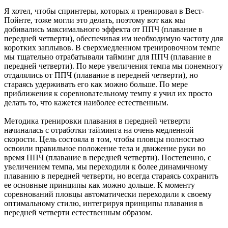
Я хотел, чтобы спринтеры, которых я тренировал в Вест-
Пойнте, тоже могли это делать, поэтому вот как мы
добивались максимального эффекта от ППЧ (плавание в
передней четверти), обеспечивая им необходимую частоту для
коротких заплывов. В сверхмедленном тренировочном темпе
мы тщательно отрабатывали тайминг для ППЧ (плавание в
передней четверти). По мере увеличения темпа мы понемногу
отдалялись от ППЧ (плавание в передней четверти), но
стараясь удерживать его как можно больше. По мере
приближения к соревновательному темпу я учил их просто
делать то, что кажется наиболее естественным.
Методика тренировки плавания в передней четверти
начиналась с отработки тайминга на очень медленной
скорости. Цель состояла в том, чтобы пловцы полностью
освоили правильное положение тела и движение руки во
время ППЧ (плавание в передней четверти). Постепенно, с
увеличением темпа, мы переходили к более динамичному
плаванию в передней четверти, но всегда стараясь сохранить
ее основные принципы как можно дольше. К моменту
соревнований пловцы автоматически переходили к своему
оптимальному стилю, интегрируя принципы плавания в
передней четверти естественным образом.