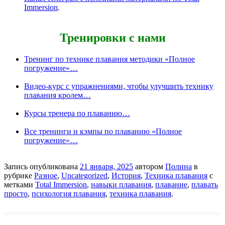
Immersion
.
Тренировки с нами
Тренинг по технике плавания методики «Полное
погружение»…
Видео-курс с упражнениями, чтобы улучшить технику
плавания кролем…
Курсы тренера по плаванию…
Все тренинги и кэмпы по плаванию «Полное
погружение»…
Запись опубликована
21 января, 2025
автором
Полина
в
рубрике
Разное
,
Uncategorized
,
История
,
Техника плавания
с
метками
Total Immersion
,
навыки плавания
,
плавание
,
плавать
просто
,
психология плавания
,
техника плавания
.