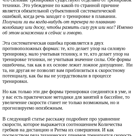
техники. Это убеждение по какой-то странной причине
является обязательной субъективной систематической
ошибкой, когда речь заходит о тренировке в плавании.
Получали ли вы когда-нибудь от тренера по плаванию
колобашку или доску, чтобы развить силу рук или ног? Именно
об этом искажении я сейчас и говорю.
Эта систематическая ошибка проявляется в двух
противоположных формах: те, кто делает упор на силовую
тренировку, мало учитывая технику, и те, кто делает упор на
тренировке техники, не учитывая значение силы. Обе формы
ошибочны, так как в их основе лежит ложное допущение. Ни
та, ни другая не позволят вам приблизиться к скоростному
потенциалу, как бы вы не усердствовали в процессе
тренировки.
Но как только эти две формы тренировки соединятся в уме, и
у вас есть практические методики для занятий в бассейне, то
увеличение скорости станет не только возможным, но и
прогнозируемо неизбежным.
В следующей статье расскажу подробнее про уравнение
скорости, которое выражается соотношением Количества
гребков на дистанцию и Ритма их совершения. И как
посредством ряда технических приемов тренируется скорость.